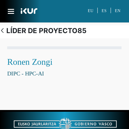
Skip to Main Content
|
|
EU
ES
EN
LÍDER DE PROYECTO85
Personal investigador
Ronen Zongi
DIPC - HPC-AI