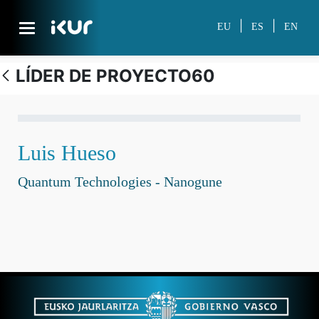
Skip to Main Content
|
|
EU
ES
EN
LÍDER DE PROYECTO60
Personal investigador
Luis Hueso
Quantum Technologies - Nanogune