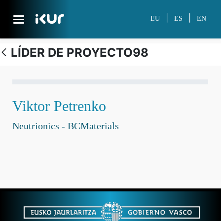
Skip to Main Content
|
|
EU
ES
EN
LÍDER DE PROYECTO98
Personal investigador
Viktor Petrenko
Neutrionics - BCMaterials