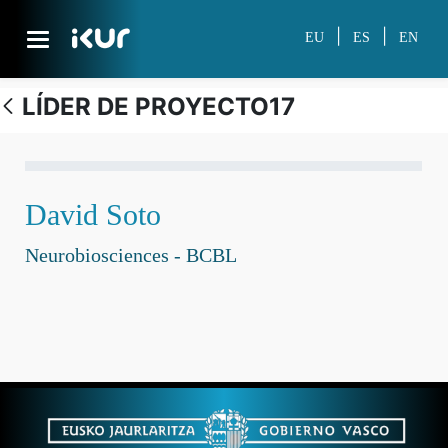
Skip to Main Content
|
|
EU
ES
EN
LÍDER DE PROYECTO17
Personal investigador
David Soto
Neurobiosciences - BCBL