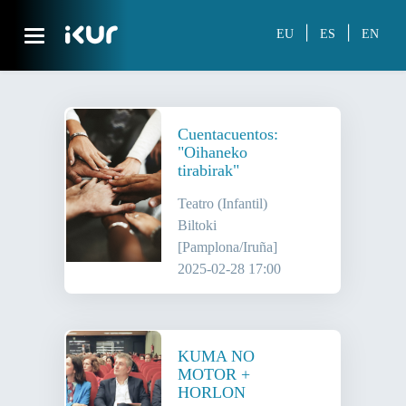
Skip to Main Content
|
|
EU
ES
EN
Cuentacuentos:
"Oihaneko
tirabirak"
Teatro (Infantil)
Biltoki
[Pamplona/Iruña]
2025-02-28 17:00
KUMA NO
MOTOR +
HORLON