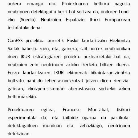
aukera emango dio. Proiektuaren helburu nagusia
neutrinoen detektagailu berri bat sortzea da, ondoren Lund-
eko (Suedia) Neutroien Espalazio Iturri Europarrean
instalatuko dena.
GanESS proiektua aurretik Eusko Jaurlaritzako Hezkuntza
Sailak babestu zuen, eta, gainera, sail horrek neutrionikan
duen IKUR estrategiaren proiektu nuklearretako bat da,
neutroien zein neutrinoen arloko ikerketa biltzen duena.
Eusko Jaurlaritzaren IKUR ekimenak bikaintasun-zientzia
bultzatu nahi du lehentasunezkotzat jotzen diren zientzia-
gaietan, ekoizpen-sisteman aberastasuna sortzeko azken
helburuarekin.
Proiektuaren egilea, Francesc Monrabal, fisikari
esperimentala da, eta ibilbide oparoa du partikula-
detektagailuen munduan eta, zehazkiago, neutrinoen
detekzioan.