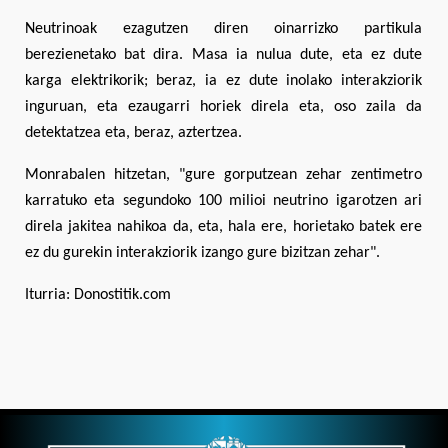
Neutrinoak ezagutzen diren oinarrizko partikula
berezienetako bat dira. Masa ia nulua dute, eta ez dute
karga elektrikorik; beraz, ia ez dute inolako interakziorik
inguruan, eta ezaugarri horiek direla eta, oso zaila da
detektatzea eta, beraz, aztertzea.
Monrabalen hitzetan, "gure gorputzean zehar zentimetro
karratuko eta segundoko 100 milioi neutrino igarotzen ari
direla jakitea nahikoa da, eta, hala ere, horietako batek ere
ez du gurekin interakziorik izango gure bizitzan zehar".
Iturria: Donostitik.com