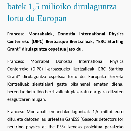
batek 1,5 milioiko dirulaguntza
lortu du Europan
Francesc Monrabalek, Donostia International Physics
Centerreko (DIPC) Ikerbasque ikertzaileak, "ERC Starting
Grant" dirulaguntza ospetsua jaso du.
Francesc Monrabal Donostia International Physics
Centerreko (DIPC) Ikerbasqueko ikertzaileak "ERC Starting
Grant" dirulaguntza ospetsua lortu du, Europako Ikerketa
Kontseiluak zientzialari gazte bikainenei ematen diena,
beren ikerketa-ildo berritzaileak plazaratu eta gara ditzaten
ezagutzaren mugan.
Francesc Monrabali emandako laguntzak 1,5 milioi euro
ditu, eta datozen lau urteetan GanESS (Gaseous detectors for
neutrino physics at the ESS) izeneko proiektua garatzeko