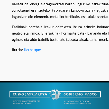
baliatu da energia-eraginkortasunaren inguruko eskakizunak
zorrotzenei erantzuteko. Fatxadaren kanpoko azalak eguzkia
laguntzen dio elementu metaliko bertikalez osatutako saretar
Eraikinak berehala irakur daitekeen itxura arineko bolume
neutro eta irmoa. Bi eraikinak hormarte batek banandu eta l
eginez, eta alde batetik besterako fatxada-aldaketa harmoniz
Iturria:
Ikerbasque