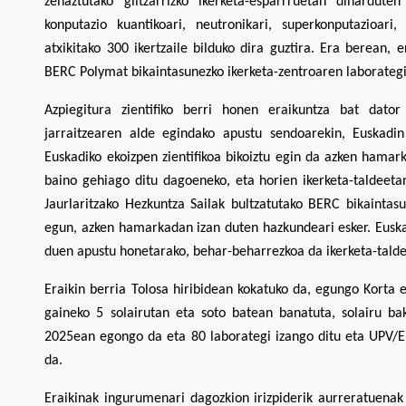
zehaztutako giltzarrizko ikerketa-esparrruetan dihardute
konputazio kuantikoari, neutronikari, superkonputazioari
atxikitako 300 ikertzaile bilduko dira guztira. Era berean,
BERC Polymat bikaintasunezko ikerketa-zentroaren laborategi 
Azpiegitura zientifiko berri honen eraikuntza bat dator 
jarraitzearen alde egindako apustu sendoarekin, Euskadin
Euskadiko ekoizpen zientifikoa bikoiztu egin da azken hamark
baino gehiago ditu dagoeneko, eta horien ikerketa-taldeeta
Jaurlaritzako Hezkuntza Sailak bultzatutako BERC bikaintasu
egun, azken hamarkadan izan duten hazkundeari esker. Euskadi
duen apustu honetarako, behar-beharrezkoa da ikerketa-tald
Eraikin berria Tolosa hiribidean kokatuko da, egungo Korta er
gaineko 5 solairutan eta soto batean banatuta, solairu ba
2025ean egongo da eta 80 laborategi izango ditu eta UPV/E
da.
Eraikinak ingurumenari dagozkion irizpiderik aurreratuenak b