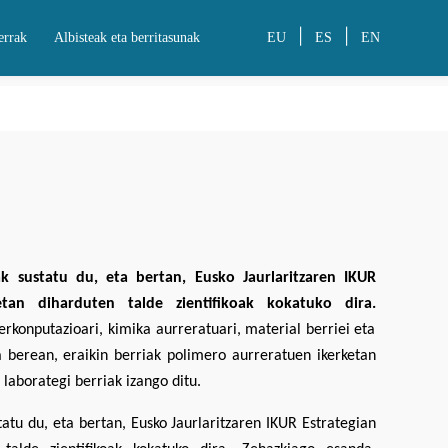
|
|
errak
Albisteak eta berritasunak
EU
ES
EN
ak sustatu du, eta bertan, Eusko Jaurlaritzaren IKUR
uetan diharduten talde zientifikoak kokatuko dira.
erkonputazioari, kimika aurreratuari, material berriei eta
ra berean, eraikin berriak polimero aurreratuen ikerketan
laborategi berriak izango ditu.
tatu du, eta bertan, Eusko Jaurlaritzaren IKUR Estrategian