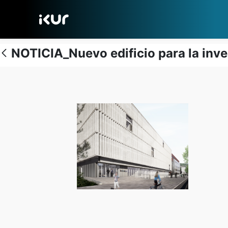
Eduki nagusira joan
NOTICIA_Nuevo edificio para la inve
Personal investigador