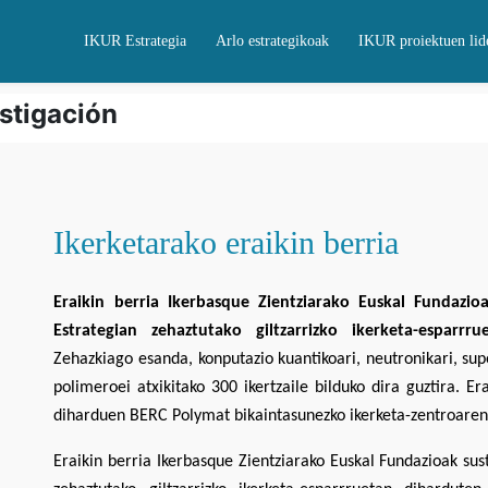
IKUR Estrategia
Arlo estrategikoak
IKUR proiektuen lid
stigación
Ikerketarako eraikin berria
Eraikin berria Ikerbasque Zientziarako Euskal Fundazio
Estrategian zehaztutako giltzarrizko ikerketa-esparrr
Zehazkiago esanda, konputazio kuantikoari, neutronikari, sup
polimeroei atxikitako 300 ikertzaile bilduko dira guztira. E
diharduen BERC Polymat bikaintasunezko ikerketa-zentroaren 
Eraikin berria Ikerbasque Zientziarako Euskal Fundazioak sus