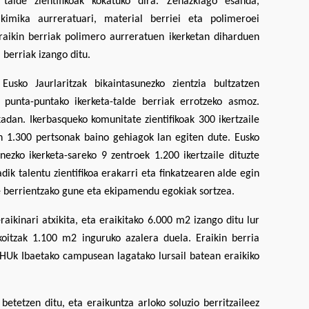
n talde zientifikoak kokatuko dira. Zehazkiago esanda,
, kimika aurreratuari, material berriei eta polimeroei
 eraikin berriak polimero aurreratuen ikerketan diharduen
berriak izango ditu.
Eusko Jaurlaritzak bikaintasunezko zientzia bultzatzen
 punta-puntako ikerketa-talde berriak errotzeko asmoz.
adan. Ikerbasqueko komunitate zientifikoak 300 ikertzaile
n 1.300 pertsonak baino gehiagok lan egiten dute. Eusko
nezko ikerketa-sareko 9 zentroek 1.200 ikertzaile dituzte
k talentu zientifikoa erakarri eta finkatzearen alde egin
e berrientzako gune eta ekipamendu egokiak sortzea.
aikinari atxikita, eta eraikitako 6.000 m2 izango ditu lur
koitzak 1.100 m2 inguruko azalera duela. Eraikin berria
HUk Ibaetako campusean lagatako lursail batean eraikiko
etetzen ditu, eta eraikuntza arloko soluzio berritzaileez