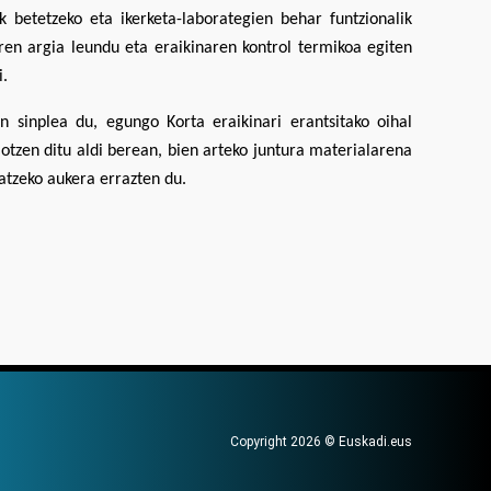
 betetzeko eta ikerketa-laborategien behar funtzionalik
ren argia leundu eta eraikinaren kontrol termikoa egiten
i.
n sinplea du, egungo Korta eraikinari erantsitako oihal
otzen ditu aldi berean, bien arteko juntura materialarena
atzeko aukera errazten du.
Copyright 2026 © Euskadi.eus